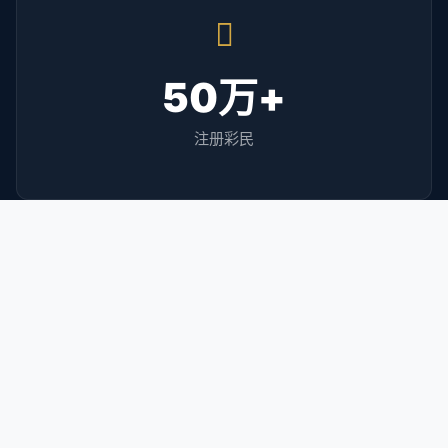
50万+
注册彩民
30+
覆盖彩种