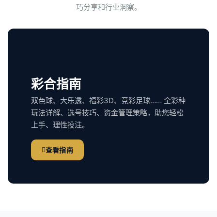
巧分享和行业洞察。
彩合指南
双色球、大乐透、福彩3D、竞彩足球…… 全彩种
玩法详解、选号技巧、资金管理策略，助您轻松
上手、理性投注。
查看指南