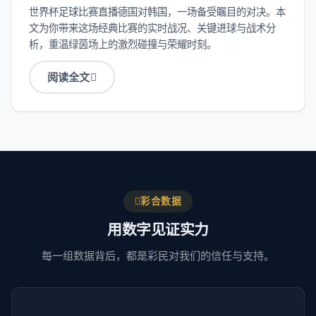
世界杯足球比赛直播德国对韩国，一场备受瞩目的对决。本
文为你带来这场经典比赛的实时战况、关键进球与战术分
析，重温绿茵场上的激烈碰撞与荣耀时刻。
阅读全文
彩合数据
用数字见证实力
每一组数据背后，都是彩民对我们的信任与支持。