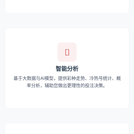
智能分析
基于大数据与AI模型，提供彩种走势、冷热号统计、概
率分析，辅助您做出更理性的投注决策。